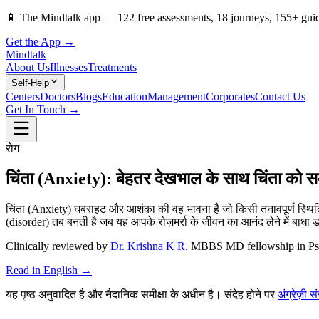
📱
The Mindtalk app —
122
free assessments,
18
journeys,
155
+ gui
Get the App →
Mindtalk
About Us
Illnesses
Treatments
Self-Help
Centers
Doctors
Blogs
Education
Management
Corporates
Contact Us
Get In Touch →
रोग
चिंता (Anxiety): बेहतर देखभाल के साथ चिंता को सम
चिंता (Anxiety) घबराहट और आशंका की वह भावना है जो किसी तनावपूर्ण स्थिति
(disorder) तब बनती है जब यह आपके रोज़मर्रा के जीवन का आनंद लेने में बाधा 
Clinically reviewed by
Dr. Krishna K R
, MBBS MD fellowship in Ps
Read in English →
यह पृष्ठ अनुवादित है और नैदानिक समीक्षा के अधीन है। संदेह होने पर
अंग्रेज़ी 